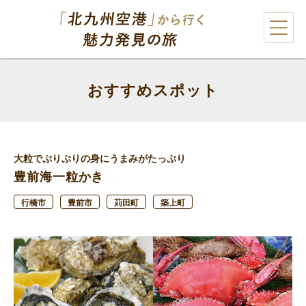
おすすめスポット
大粒でぷりぷりの身にうまみがたっぷり
豊前海一粒かき
行橋市
豊前市
苅田町
築上町