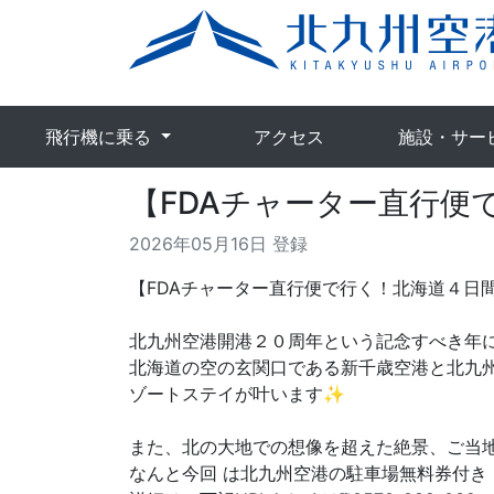
飛行機に乗る
アクセス
施設・サー
【FDAチャーター直行便
2026年05月16日 登録
【FDAチャーター直行便で行く！北海道４日
北九州空港開港２０周年という記念すべき年
北海道の空の玄関口である新千歳空港と北九
ゾートステイが叶います✨
また、北の大地での想像を超えた絶景、ご当
なんと今回 は北九州空港の駐車場無料券付き！出