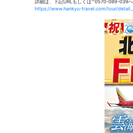
詳細は、下記URLもしくは℡0570-089-039
https://www.hankyu-travel.com/tour/detai