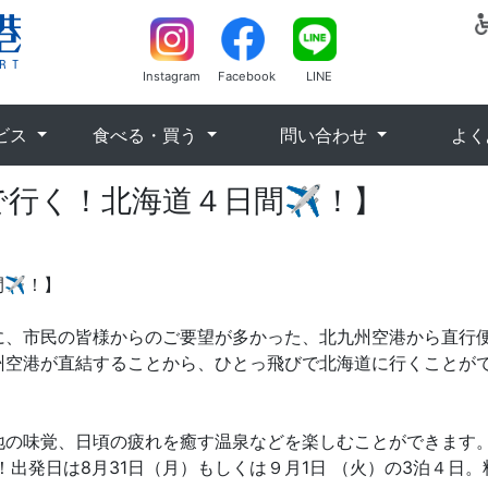
Instagram
Facebook
LINE
ビス
食べる・買う
問い合わせ
よく
で行く！北海道４日間✈！】
間✈！】
に、市民の皆様からのご要望が多かった、北九州空港から直行
州空港が直結することから、ひとっ飛びで北海道に行くことが
地の味覚、日頃の疲れを癒す温泉などを楽しむことができます
発日は8月31日（月）もしくは９月1日 （火）の3泊４日。料金