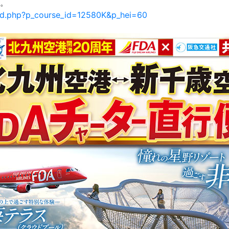
へ。
l_d.php?p_course_id=12580K&p_hei=60