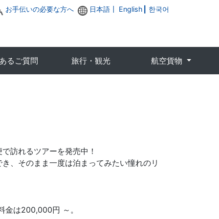
お手伝いの必要な方へ
日本語┃
English
┃
한국어
あるご質問
旅行・観光
航空貨物
便で訪れるツアーを発売中！
でき、そのまま一度は泊まってみたい憧れのリ
。
は200,000円 ～。