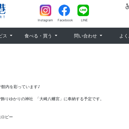
Instagram
Facebook
LINE
ビス
食べる・買う
問い合わせ
よく
館内を彩っています♪

夕飾りゆかりの神社 「大崎八幡宮」に奉納する予定です。



ロビー
