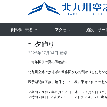
飛行機に乗る
アクセス
施設・サー
七夕飾り
2025年07月04日 登録
～毎年恒例の夏の風物詩～

北九州空港では地域の幼稚園からお預かりした七夕が
展示期間終了後、短冊は JAL 機に乗せて仙台の七
＜期間＞令和７年６月２５日（水）～７月９日（水）
＜時間＞終日 ＜場所＞１F エントランス、２F 出発