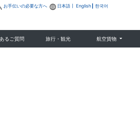
お手伝いの必要な方へ
日本語┃
English
┃
한국어
あるご質問
旅行・観光
航空貨物