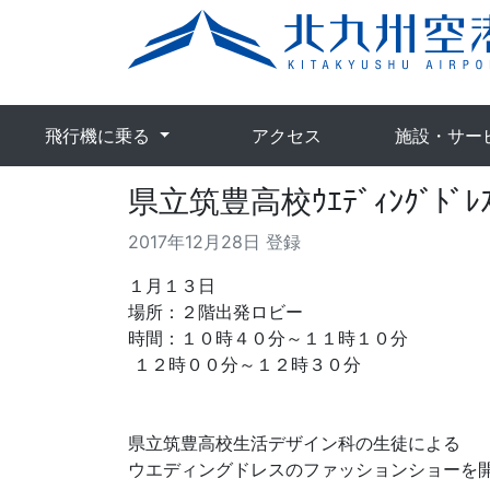
飛行機に乗る
アクセス
施設・サー
県立筑豊高校ｳｴﾃﾞｨﾝｸﾞﾄ
2017年12月28日 登録
１月１３日
場所：２階出発ロビー
時間：１０時４０分～１１時１０分
１２時００分～１２時３０分
県立筑豊高校生活デザイン科の生徒による
ウエディングドレスのファッションショーを