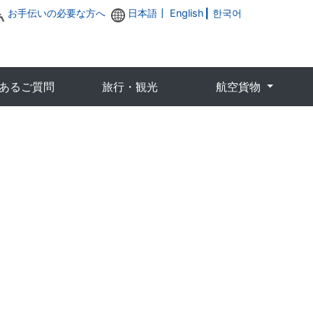
お手伝いの必要な方へ
日本語┃
English
┃
한국어
あるご質問
旅行・観光
航空貨物