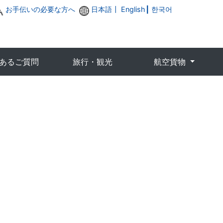
お手伝いの必要な方へ
日本語┃
English
┃
한국어
あるご質問
旅行・観光
航空貨物